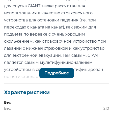
для спуска GIANT также рассчитан для
использования в качестве страховочного
устройства для остановки падения (т.е. при
переходах с каната на канат), как зажим для
подъема по веревке с очень хорошим
скольжением, как страховочное устройство при
лазании с нижней страховкой и как устройство
для экстренной эвакуации. Тем самым, GIANT
является самым мультифункциональным
устройством в своем классе. Сертифицирован
Подробнее
по пяти стандартам!
Ручка управления имеет функцию "антипаник",
которая блокирует устройство в случае, если
Характеристики
пользователь слишком сильно надавил на рычаг.
Вес
Работнику нет необходимости дополнительно
Вес
210
блокировать устройство при помощи веревки,