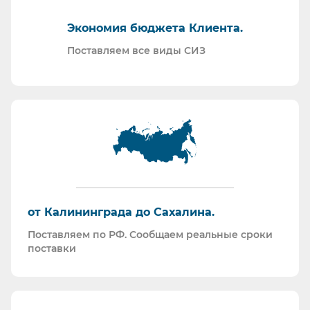
Отправляем образцы для проведения
Экономия бюджета Клиента.
производственных испытаний.
Проводим на предприятиях практические и
Поставляем все виды СИЗ
теоретические обучения по использованию СИЗ
и нормативной документации.
Информация для Бухгалтерии:
Поставляем российскую продукцию для
возмещений по ФСС (Минпромторг).
Поставляем СИЗ по системе маркировки
“Честный Знак”
Работаем преимущественно по ЭДО (“СБИС
от Калининграда до Сахалина.
ЭДО”, “ЭДО Диадок”). Мы можем выставлять вам
Поставляем по РФ. Сообщаем реальные сроки
как УПД так и накладные со счет-фактурами.
поставки
Мы максимально прозрачны для ФНС, платим
все налоги в полном объеме и вовремя. Никаких
встречных проверок.