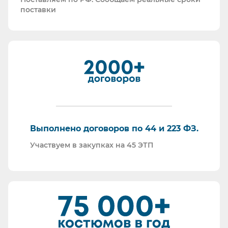
как УПД так и накладные со счет-фактурами.
поставки
Мы максимально прозрачны для ФНС, платим
все налоги в полном объеме и вовремя. Никаких
встречных проверок.
И, наверное, самое главное - мы всегда на связи.
По любому вопросу - звоните, пишите - всегда
ответим на любой интересующий вопрос.
Торговые площадки, на которых участвуем в
закупках:
Выполнено договоров по 44 и 223 ФЗ.
Участвуем в закупках на 45 ЭТП