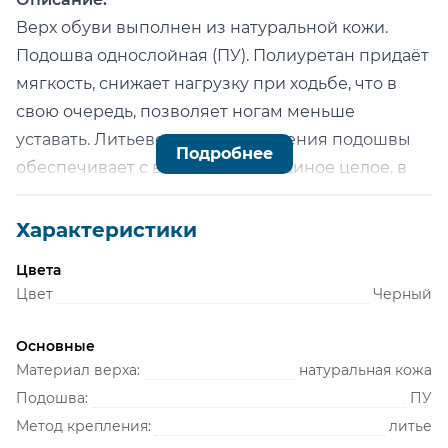
Верх обуви выполнен из натуральной кожи.
Подошва однослойная (ПУ). Полиуретан придаёт
мягкость, снижает нагрузку при ходьбе, что в
свою очередь, позволяет ногам меньше
уставать. Литьевой метод крепления подошвы
Подробнее
обеспечивает с верхом обуви единое целое, в
результате достигается полная герметичность в
месте литья и максимальная прочность.
Характеристики
Теплая подкладка сочетает все преимущества
Цвета
натурального материала, а искусственные
Цвет
Черный
составляющие увеличивают долговечность и
отсутствие «парникового эффекта».
Основные
Производство с учётом ТР ТС 019/2011, ГОСТ
Материал верха:
натуральная кожа
12.4.137-2001, ГОСТ 12.4.187-97
Подошва:
ПУ
Метод крепления:
литье