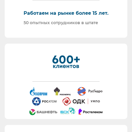
которую рассчитывает Заказчик.
Работаем как по 223-ФЗ так и по 44-ФЗ.
Работаем на рынке более 15 лет.
Специализируемся на корпоративных закупках.
50 опытных сотрудников в штате
Участвуем в Мониторингах рынка а также
подготавливаем коммерческие предложения.
Правильно загружаем требуемые документы и
Открыть изображение
заполняем формы участника. Не тратим время
Заказчика попусту.
Быстро подготавливаем банковские гарантии.
Работаем с отсрочкой платежа.
Информация для сотрудников отдела охраны
труда:
Все предлагаемые СИЗ будут соответствовать
Вашему техническому заданию.
Вся продукция соответствует ТР ТС 019/11.
Поставляем также продукцию с заключением