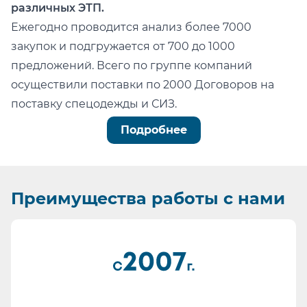
различных ЭТП.
Ежегодно проводится анализ более 7000
закупок и подгружается от 700 до 1000
предложений. Всего по группе компаний
осуществили поставки по 2000 Договоров на
поставку спецодежды и СИЗ.
Можно легко проверить тот факт, что мы:
Подробнее
не состоим в реестре недобросовестных
поставщиков (РНП);
не имеем арбитражных или судебных дел по
Преимущества
работы с нами
факту невыполнения обязательств.
Информация для сотрудников отдела
проведения конкурсных процедур, ОМТС,
отдела комплектации:
Основа любой закупки - Бюджет. Мы подберем
наиболее качественные СИЗ в ту цену, на