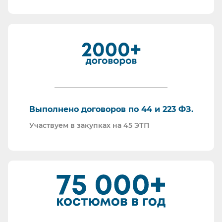
Мы максимально прозрачны для ФНС, платим
все налоги в полном объеме и вовремя. Никаких
встречных проверок.
И, наверное, самое главное - мы всегда на связи.
По любому вопросу - звоните, пишите - всегда
ответим на любой интересующий вопрос.
Торговые площадки, на которых участвуем в
закупках:
Выполнено договоров по 44 и 223 ФЗ.
Участвуем в закупках на 45 ЭТП