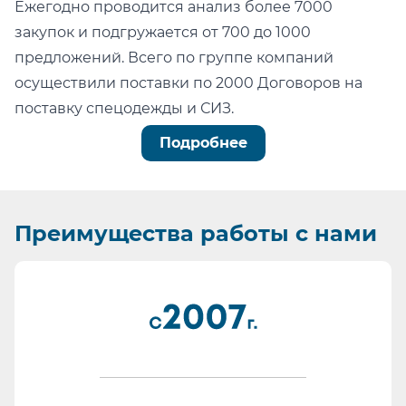
Ежегодно проводится анализ более 7000
закупок и подгружается от 700 до 1000
предложений. Всего по группе компаний
осуществили поставки по 2000 Договоров на
поставку спецодежды и СИЗ.
Можно легко проверить тот факт, что мы:
Подробнее
не состоим в реестре недобросовестных
поставщиков (РНП);
не имеем арбитражных или судебных дел по
Преимущества
работы с нами
факту невыполнения обязательств.
Информация для сотрудников отдела
проведения конкурсных процедур, ОМТС,
отдела комплектации:
Основа любой закупки - Бюджет. Мы подберем
наиболее качественные СИЗ в ту цену, на
которую рассчитывает Заказчик.