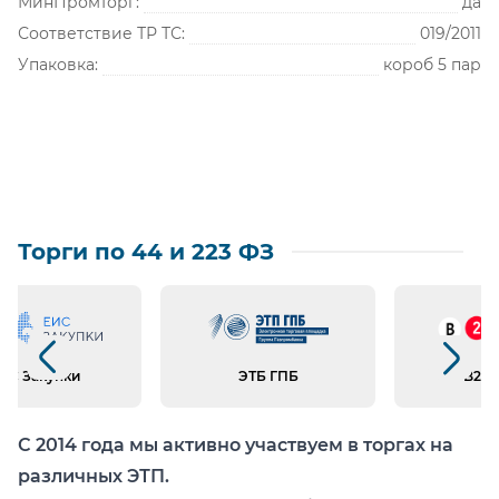
МинПромТорг:
да
Соответствие ТР ТС:
019/2011
Упаковка:
короб 5 пар
Торги по 44 и 223 ФЗ
Предыдущий слайд
Следующий слайд
ИС Закупки
ЭТБ ГПБ
B2B 
С 2014 года мы активно участвуем в торгах на
различных ЭТП.