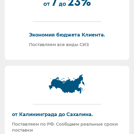
По запросу - подготавливаем тех. задания на
закупку СИЗ исходя из требований Заказчика и
нормативной документации.
Отправляем образцы для проведения
Экономия бюджета Клиента.
производственных испытаний.
Проводим на предприятиях практические и
Поставляем все виды СИЗ
теоретические обучения по использованию СИЗ
и нормативной документации.
Информация для Бухгалтерии:
Поставляем российскую продукцию для
возмещений по ФСС (Минпромторг).
Поставляем СИЗ по системе маркировки
“Честный Знак”
Работаем преимущественно по ЭДО (“СБИС
от Калининграда до Сахалина.
ЭДО”, “ЭДО Диадок”). Мы можем выставлять вам
Поставляем по РФ. Сообщаем реальные сроки
как УПД так и накладные со счет-фактурами.
поставки