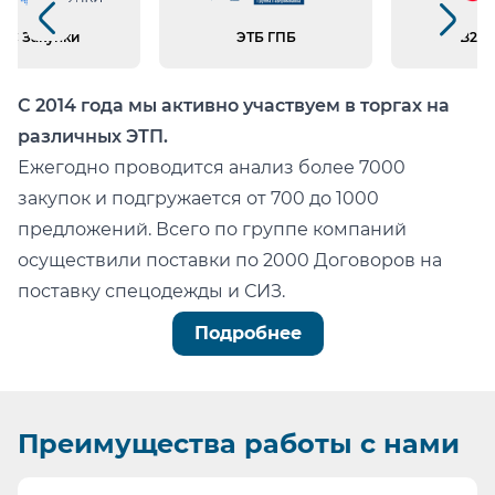
Предыдущий слайд
Следующий слайд
ИС Закупки
ЭТБ ГПБ
B2B 
С 2014 года мы активно участвуем в торгах на
различных ЭТП.
Ежегодно проводится анализ более 7000
закупок и подгружается от 700 до 1000
предложений. Всего по группе компаний
осуществили поставки по 2000 Договоров на
поставку спецодежды и СИЗ.
Можно легко проверить тот факт, что мы:
Подробнее
не состоим в реестре недобросовестных
поставщиков (РНП);
не имеем арбитражных или судебных дел по
Преимущества
работы с нами
факту невыполнения обязательств.
Информация для сотрудников отдела