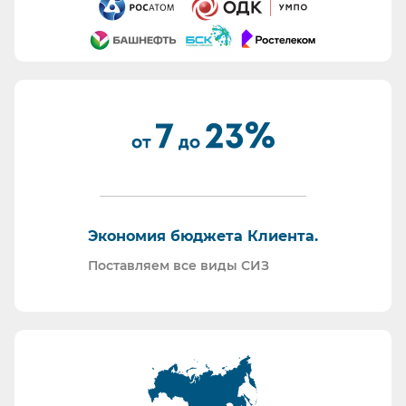
Все предлагаемые СИЗ будут соответствовать
Вашему техническому заданию.
Вся продукция соответствует ТР ТС 019/11.
Поставляем также продукцию с заключением
Минпромторг.
По запросу - подготавливаем тех. задания на
закупку СИЗ исходя из требований Заказчика и
нормативной документации.
Отправляем образцы для проведения
Экономия бюджета Клиента.
производственных испытаний.
Проводим на предприятиях практические и
Поставляем все виды СИЗ
теоретические обучения по использованию СИЗ
и нормативной документации.
Информация для Бухгалтерии:
Поставляем российскую продукцию для
возмещений по ФСС (Минпромторг).