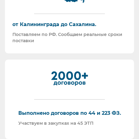
Поставляем СИЗ по системе маркировки
“Честный Знак”
Работаем преимущественно по ЭДО (“СБИС
от Калининграда до Сахалина.
ЭДО”, “ЭДО Диадок”). Мы можем выставлять вам
Поставляем по РФ. Сообщаем реальные сроки
как УПД так и накладные со счет-фактурами.
поставки
Мы максимально прозрачны для ФНС, платим
все налоги в полном объеме и вовремя. Никаких
встречных проверок.
И, наверное, самое главное - мы всегда на связи.
По любому вопросу - звоните, пишите - всегда
ответим на любой интересующий вопрос.
Торговые площадки, на которых участвуем в
закупках:
Выполнено договоров по 44 и 223 ФЗ.
Участвуем в закупках на 45 ЭТП