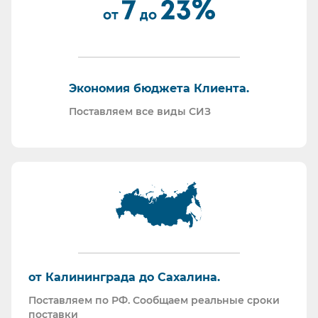
По запросу - подготавливаем тех. задания на
закупку СИЗ исходя из требований Заказчика и
нормативной документации.
Отправляем образцы для проведения
Экономия бюджета Клиента.
производственных испытаний.
Проводим на предприятиях практические и
Поставляем все виды СИЗ
теоретические обучения по использованию СИЗ
и нормативной документации.
Информация для Бухгалтерии:
Поставляем российскую продукцию для
возмещений по ФСС (Минпромторг).
Поставляем СИЗ по системе маркировки
“Честный Знак”
Работаем преимущественно по ЭДО (“СБИС
от Калининграда до Сахалина.
ЭДО”, “ЭДО Диадок”). Мы можем выставлять вам
Поставляем по РФ. Сообщаем реальные сроки
как УПД так и накладные со счет-фактурами.
поставки