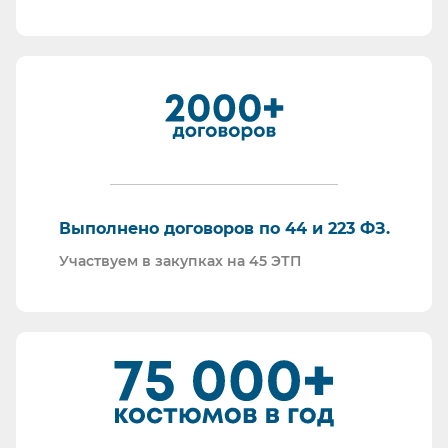
Мы максимально прозрачны для ФНС, платим
все налоги в полном объеме и вовремя. Никаких
встречных проверок.
И, наверное, самое главное - мы всегда на связи.
По любому вопросу - звоните, пишите - всегда
ответим на любой интересующий вопрос.
Торговые площадки, на которых участвуем в
закупках:
Выполнено договоров по 44 и 223 ФЗ.
Участвуем в закупках на 45 ЭТП