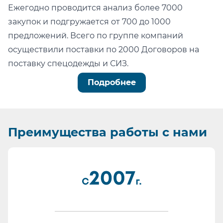
Ежегодно проводится анализ более 7000
закупок и подгружается от 700 до 1000
предложений. Всего по группе компаний
осуществили поставки по 2000 Договоров на
поставку спецодежды и СИЗ.
Можно легко проверить тот факт, что мы:
Подробнее
не состоим в реестре недобросовестных
поставщиков (РНП);
не имеем арбитражных или судебных дел по
Преимущества
работы с нами
факту невыполнения обязательств.
Информация для сотрудников отдела
проведения конкурсных процедур, ОМТС,
отдела комплектации:
Основа любой закупки - Бюджет. Мы подберем
наиболее качественные СИЗ в ту цену, на
которую рассчитывает Заказчик.