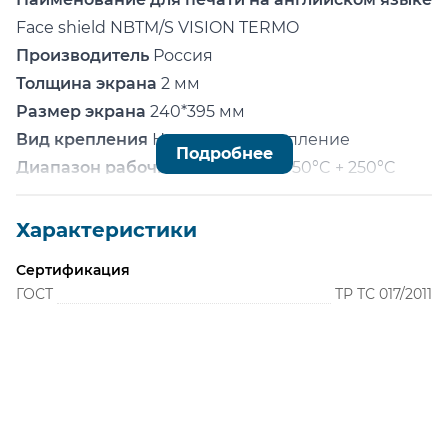
Face shield NBTM/S VISION TERMO
Производитель
Россия
Толщина экрана
2 мм
Размер экрана
240*395 мм
Вид крепления
Наголовное крепление
Подробнее
Диапазон рабочих температур
-50°C + 250°C
Регулировка оголовья
ZEN (кнопка)
Наименование по сертификату
Щиток
Характеристики
защитный лицевой РОСОМЗ®, модели: НБТМ/С
Сертификация
ВИЗИОН TERMO для защиты от механических
ГОСТ
ТР ТС 017/2011
воздействий и неионизирующего излучения,
химических факторов, брызг расплавленного
металла и горячих частиц