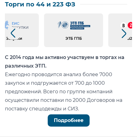
Торги по 44 и 223 ФЗ
Предыдущий слайд
Следующий слайд
ИС Закупки
ЭТБ ГПБ
B2B 
С 2014 года мы активно участвуем в торгах на
различных ЭТП.
Ежегодно проводится анализ более 7000
закупок и подгружается от 700 до 1000
предложений. Всего по группе компаний
осуществили поставки по 2000 Договоров на
поставку спецодежды и СИЗ.
Можно легко проверить тот факт, что мы:
Подробнее
не состоим в реестре недобросовестных
поставщиков (РНП);