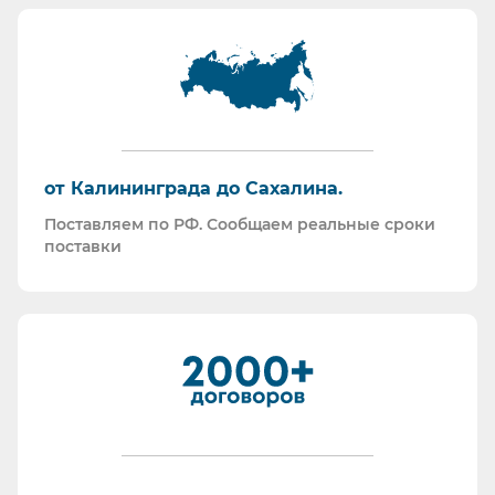
Информация для Бухгалтерии:
Поставляем российскую продукцию для
возмещений по ФСС (Минпромторг).
Поставляем СИЗ по системе маркировки
“Честный Знак”
Работаем преимущественно по ЭДО (“СБИС
от Калининграда до Сахалина.
ЭДО”, “ЭДО Диадок”). Мы можем выставлять вам
Поставляем по РФ. Сообщаем реальные сроки
как УПД так и накладные со счет-фактурами.
поставки
Мы максимально прозрачны для ФНС, платим
все налоги в полном объеме и вовремя. Никаких
встречных проверок.
И, наверное, самое главное - мы всегда на связи.
По любому вопросу - звоните, пишите - всегда
ответим на любой интересующий вопрос.
Торговые площадки, на которых участвуем в
закупках: