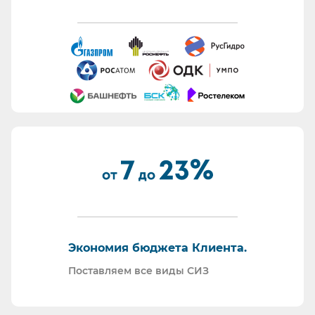
Работаем с отсрочкой платежа.
Информация для сотрудников отдела охраны
труда:
Все предлагаемые СИЗ будут соответствовать
Вашему техническому заданию.
Вся продукция соответствует ТР ТС 019/11.
Поставляем также продукцию с заключением
Минпромторг.
По запросу - подготавливаем тех. задания на
закупку СИЗ исходя из требований Заказчика и
нормативной документации.
Отправляем образцы для проведения
Экономия бюджета Клиента.
производственных испытаний.
Проводим на предприятиях практические и
Поставляем все виды СИЗ
теоретические обучения по использованию СИЗ
и нормативной документации.