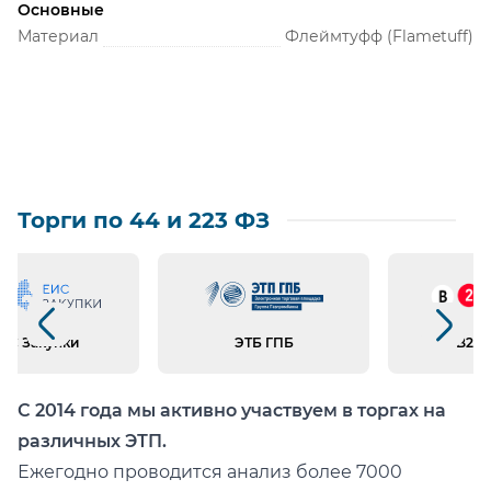
Основные
куртка-накидка прямого силуэта с воротником
Материал
Флеймтуфф (Flametuff)
стойкой\
потайная застёжка по борту на петли и
пуговицы/молния\
c накладными нагрудными и нижними
карманами.
Вся используемая фурнитура –
Торги по 44 и 223 ФЗ
химотермостойкая.
Предыдущий слайд
Следующий слайд
ИС Закупки
ЭТБ ГПБ
B2B 
С 2014 года мы активно участвуем в торгах на
различных ЭТП.
Ежегодно проводится анализ более 7000