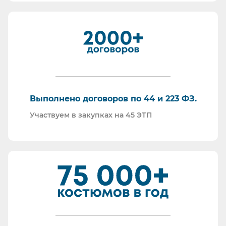
все налоги в полном объеме и вовремя. Никаких
встречных проверок.
И, наверное, самое главное - мы всегда на связи.
По любому вопросу - звоните, пишите - всегда
ответим на любой интересующий вопрос.
Торговые площадки, на которых участвуем в
закупках:
Выполнено договоров по 44 и 223 ФЗ.
Участвуем в закупках на 45 ЭТП