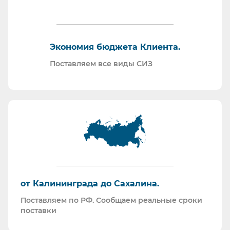
закупку СИЗ исходя из требований Заказчика и
нормативной документации.
Отправляем образцы для проведения
Экономия бюджета Клиента.
производственных испытаний.
Проводим на предприятиях практические и
Поставляем все виды СИЗ
теоретические обучения по использованию СИЗ
и нормативной документации.
Информация для Бухгалтерии:
Поставляем российскую продукцию для
возмещений по ФСС (Минпромторг).
Поставляем СИЗ по системе маркировки
“Честный Знак”
Работаем преимущественно по ЭДО (“СБИС
от Калининграда до Сахалина.
ЭДО”, “ЭДО Диадок”). Мы можем выставлять вам
Поставляем по РФ. Сообщаем реальные сроки
как УПД так и накладные со счет-фактурами.
поставки
Мы максимально прозрачны для ФНС, платим