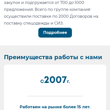
закупок и подгружается от 700 до 1000
предложений. Всего по группе компаний
осуществили поставки по 2000 Договоров на
поставку спецодежды и СИЗ.
Можно легко проверить тот факт, что мы:
Подробнее
не состоим в реестре недобросовестных
поставщиков (РНП);
не имеем арбитражных или судебных дел по
Преимущества
работы с нами
факту невыполнения обязательств.
Информация для сотрудников отдела
проведения конкурсных процедур, ОМТС,
отдела комплектации:
Основа любой закупки - Бюджет. Мы подберем
наиболее качественные СИЗ в ту цену, на
которую рассчитывает Заказчик.
Работаем как по 223-ФЗ так и по 44-ФЗ.
Работаем на рынке более 15 лет.