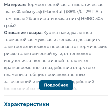
Материал:
Термоогнестойкая, антистатическая
ткань Флеймтуфф (Flametuff) (88% х/б, 12% ПА в
том числе 2% антистатическая нить) НМВО 305
гр./м2.
Описание товара:
Куртка-накидка летняя
термостойкая мужская и женская для защиты
электротехнического персонала от термических
рисков электрической дуги; от теплового
излучения; от конвективной теплоты; от
кратковременного воздействия открытого
пламени; от общих производственных
загрязнений и механических воздействий
Подробнее
(истирания) из термоогнестойкой,
антистатической ткани Флеймтуфф (Flametuff)
(88% х/б, 12% ПА в том числе 2% антистатическая
Характеристики
нить) НМВО 305 гр./м2.\