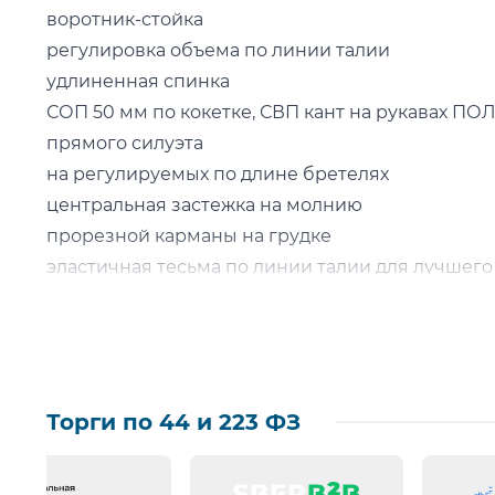
воротник-стойка
регулировка объема по линии талии
удлиненная спинка
СОП 50 мм по кокетке, СВП кант на рукавах 
прямого силуэта
на регулируемых по длине бретелях
центральная застежка на молнию
прорезной карманы на грудке
эластичная тесьма по линии талии для лучшег
два передних боковых кармана
СОП 50 мм по низу ПОДСТЕЖКА:
стеганая подкладка на ватине
рукава втачные с трикотажными манжетами
Торги по 44 и 223 ФЗ
ширина по низу регулируется
подстежка крепится к куртке при помощи мол
на левой полочке боковой нагрудный карман