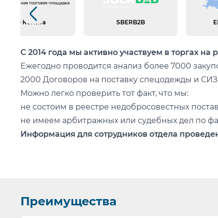
Характеристики
Ткань смесовая "Балтекс 1" Сост
Предыдущий слайд
Утеплитель синтепон 120г/м2: спинка и полочки 3с
АО Комита
SBERB2B
Е
66 ГОСТ Р 12.4.236-2011
С 2014 года мы активно участвуем в торгах на 
Ежегодно проводится анализ более 7000 закупо
2000 Договоров на поставку спецодежды и СИЗ
Можно легко проверить тот факт, что мы:
не состоим в реестре недобросовестных поста
не имеем арбитражных или судебных дел по фа
Информация для сотрудников отдела проведен
Основа любой закупки - Бюджет. Мы подберем н
Работаем как по 223-ФЗ так и по 44-ФЗ. Специа
Участвуем в Мониторингах рынка а также под
Правильно загружаем требуемые документы и з
Преимущества
Быстро подготавливаем банковские гарантии. Р
Информация для сотрудников отдела охраны т