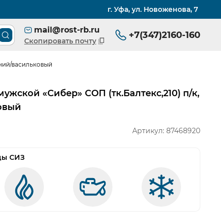
г. Уфа, ул. Новоженова, 7
mail@rost-rb.ru
+7(347)2160-160
Поиск товара по каталогу
Скопировать почту
иний/васильковый
жской «Сибер» СОП (тк.Балтекс,210) п/к,
овый
Артикул:
87468920
ды СИЗ