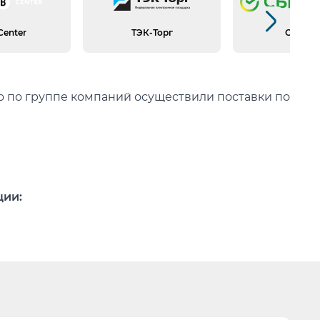
 182-188
Следующий слайд
азмер с 44 по
Center
ТЭК-Торг
СБЕР А
го по группе компаний осуществили поставки по
ции:
ссчитывает Заказчик.
ика попусту.