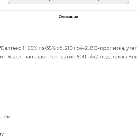
Описание
алтекс 1" 65% пэ/35% хб, 210 гр/м2, ВО-пропитка, уте
 и п/к 2сл., капюшон 1сл.; ватин 500 г/м2: подстежка 
аном
му