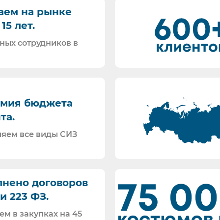
Открыть изображение
аем на рынке
Вашему техническому заданию.
15 лет.
ставляем также продукцию с заключением Минпромтор
закупку СИЗ исходя из требований Заказчика и норма
ных сотрудников в
дственных испытаний.
оретические обучения по использованию СИЗ и нор
щений по ФСС (Минпромторг).
мия бюджета
ый Знак”
та.
 “ЭДО Диадок”). Мы можем выставлять вам как УПД 
ляем все виды СИЗ
е налоги в полном объеме и вовремя. Никаких встр
.
 ответим на любой интересующий вопрос.
упках:
нено договоров
и 223 ФЗ.
ем в закупках на 45