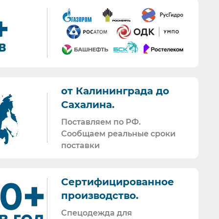
г.
тивной документации.
мативной документации.
от Калининграда до
Сахалина.
так и накладные со счет-фактурами.
Поставляем по РФ.
Сообщаем реальные сроки
ечных проверок.
поставки
Сертифицированное
производство.
Спецодежда для