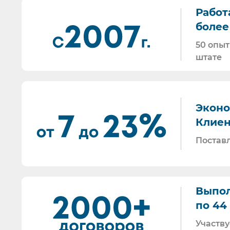
Работ
Все предлагаемые СИЗ будут соответствовать 
более 
Вся продукция соответствует ТР ТС 019/11. По
По запросу - подготавливаем тех. задания на 
50 опыт
Отправляем образцы для проведения произво
штате
Проводим на предприятиях практические и те
Информация для Бухгалтерии:
Поставляем российскую продукцию для возме
Эконо
Поставляем СИЗ по системе маркировки “Честн
Клиен
Работаем преимущественно по ЭДО (“СБИС ЭДО”,
Постав
Мы максимально прозрачны для ФНС, платим вс
И, наверное, самое главное - мы всегда на связи
По любому вопросу - звоните, пишите - всегда
Торговые площадки, на которых участвуем в зак
Выпол
по 44 
Участву