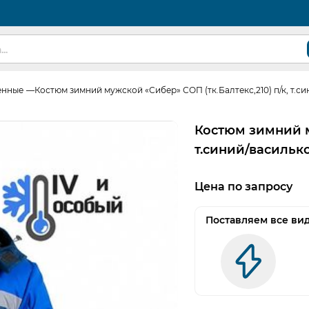
енные
Костюм зимний мужской «Сибер» СОП (тк.Балтекс,210) п/к, т.с
Костюм зимний му
т.синий/васильк
Цена по запросу
Поставляем все ви