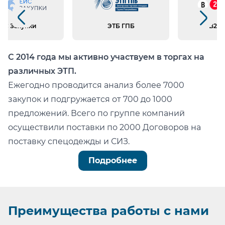
Класс защиты: 3 кл. защиты
Предыдущий слайд
Следующий слайд
ИС Закупки
ЭТБ ГПБ
B2B 
С 2014 года мы активно участвуем в торгах на
различных ЭТП.
Ежегодно проводится анализ более 7000
закупок и подгружается от 700 до 1000
предложений. Всего по группе компаний
осуществили поставки по 2000 Договоров на
поставку спецодежды и СИЗ.
Можно легко проверить тот факт, что мы:
Подробнее
не состоим в реестре недобросовестных
поставщиков (РНП);
не имеем арбитражных или судебных дел по
Преимущества
работы с нами
факту невыполнения обязательств.