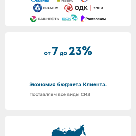
труда:
Все предлагаемые СИЗ будут соответствовать
Вашему техническому заданию.
Вся продукция соответствует ТР ТС 019/11.
Поставляем также продукцию с заключением
Минпромторг.
По запросу - подготавливаем тех. задания на
закупку СИЗ исходя из требований Заказчика и
нормативной документации.
Отправляем образцы для проведения
Экономия бюджета Клиента.
производственных испытаний.
Проводим на предприятиях практические и
Поставляем все виды СИЗ
теоретические обучения по использованию СИЗ
и нормативной документации.
Информация для Бухгалтерии:
Поставляем российскую продукцию для