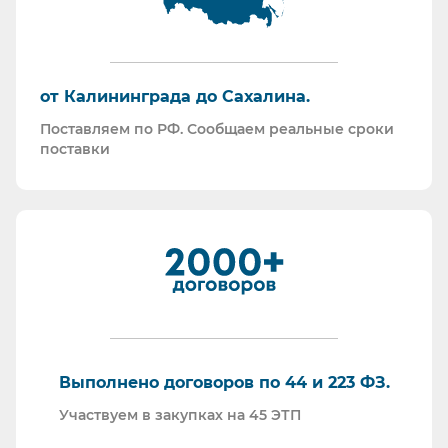
возмещений по ФСС (Минпромторг).
Поставляем СИЗ по системе маркировки
“Честный Знак”
Работаем преимущественно по ЭДО (“СБИС
от Калининграда до Сахалина.
ЭДО”, “ЭДО Диадок”). Мы можем выставлять вам
Поставляем по РФ. Сообщаем реальные сроки
как УПД так и накладные со счет-фактурами.
поставки
Мы максимально прозрачны для ФНС, платим
все налоги в полном объеме и вовремя. Никаких
встречных проверок.
И, наверное, самое главное - мы всегда на связи.
По любому вопросу - звоните, пишите - всегда
ответим на любой интересующий вопрос.
Торговые площадки, на которых участвуем в
закупках:
Выполнено договоров по 44 и 223 ФЗ.
Участвуем в закупках на 45 ЭТП