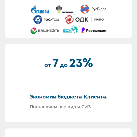
Информация для сотрудников отдела охраны
труда:
Все предлагаемые СИЗ будут соответствовать
Вашему техническому заданию.
Вся продукция соответствует ТР ТС 019/11.
Поставляем также продукцию с заключением
Минпромторг.
По запросу - подготавливаем тех. задания на
закупку СИЗ исходя из требований Заказчика и
нормативной документации.
Отправляем образцы для проведения
Экономия бюджета Клиента.
производственных испытаний.
Проводим на предприятиях практические и
Поставляем все виды СИЗ
теоретические обучения по использованию СИЗ
и нормативной документации.
Информация для Бухгалтерии: