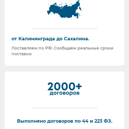
Поставляем российскую продукцию для
возмещений по ФСС (Минпромторг).
Поставляем СИЗ по системе маркировки
“Честный Знак”
Работаем преимущественно по ЭДО (“СБИС
от Калининграда до Сахалина.
ЭДО”, “ЭДО Диадок”). Мы можем выставлять вам
Поставляем по РФ. Сообщаем реальные сроки
как УПД так и накладные со счет-фактурами.
поставки
Мы максимально прозрачны для ФНС, платим
все налоги в полном объеме и вовремя. Никаких
встречных проверок.
И, наверное, самое главное - мы всегда на связи.
По любому вопросу - звоните, пишите - всегда
ответим на любой интересующий вопрос.
Торговые площадки, на которых участвуем в
закупках:
Выполнено договоров по 44 и 223 ФЗ.