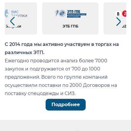
Предыдущий слайд
Следующий слайд
ИС Закупки
ЭТБ ГПБ
B2B 
С 2014 года мы активно участвуем в торгах на
различных ЭТП.
Ежегодно проводится анализ более 7000
закупок и подгружается от 700 до 1000
предложений. Всего по группе компаний
осуществили поставки по 2000 Договоров на
поставку спецодежды и СИЗ.
Можно легко проверить тот факт, что мы:
Подробнее
не состоим в реестре недобросовестных
поставщиков (РНП);
не имеем арбитражных или судебных дел по