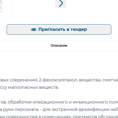
Следующий слайд
ь изображение
Пригласить в тендер
Описание
ых соединений, 2-феноксиэтанол, вещества, смягч
ассу малоопасных веществ.
ргов, обработки операционного и инъекционного пол
на руки персонала. • для экстренной дезинфекции н
тки поверхностей в помещениях, предметов обстанов