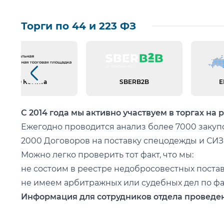
МЕСТА МАССОВЫХ МЕРОПРИЯТИЙ
Торги по 44 и 223 ФЗ
ГОСТИНИЧНЫЙ БИЗНЕС
СПОРТИВНЫЕ ОБЪЕКТЫ
ПРЕДПРИЯТИЯ ПИЩЕВОЙ ПРОМЫШЛЕННОСТ
ВЕТЕРИНАРИЯ
Предыдущий слайд
ПРОМЫШЛЕННОСТЬ
АО Комита
SBERB2B
Е
ВООРУЖЕННЫЕ СИЛЫ, МВД, МЧС
КЛИНИНГ
С 2014 года мы активно участвуем в торгах на 
Срок годности
5 лет
Ежегодно проводится анализ более 7000 закупо
Упаковка
2000 Договоров на поставку спецодежды и СИЗ
100 мл. с распылителем
Можно легко проверить тот факт, что мы:
100 мл. флип-топ
не состоим в реестре недобросовестных поста
250 мл. с распылителем
не имеем арбитражных или судебных дел по фа
Информация для сотрудников отдела проведен
1 л. с распылителем
Основа любой закупки - Бюджет. Мы подберем н
1 л. с дозатором