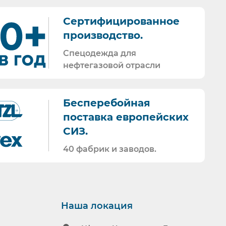
Сертифицированное
производство.
чреждениях;
чрезвычайных
Спецодежда для
х
нефтегазовой отрасли
ашин скорой
Бесперебойная
поставка европейских
едений;
СИЗ.
ий,
й,
40 фабрик и заводов.
ия, торговли
Наша локация