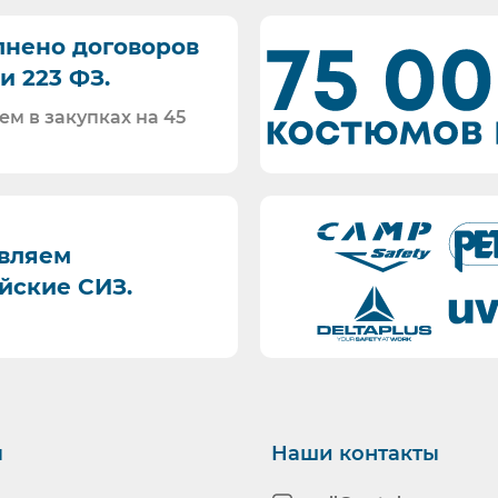
 ответим на любой интересующий вопрос.
упках:
нено договоров
х переливания крови и др.;
и 223 ФЗ.
го полей пациентов в лечебно-профилактических у
в в машинах скорой медицинской помощи, в зонах 
ем в закупках на 45
 престарелых, инвалидов и др.), санаторно-курортны
акже населением в быту (кроме детей);
ерсонала лечебно-профилактических учреждений, м
итуаций;
вляем
аторий (бактериологических), аптек и аптечных зав
йские СИЗ.
ботников детских дошкольных и школьных учрежден
, инвалидов и др.), санаторно-курортных учреждени
фюмерно-косметических, фармацевтических и
ий пищевой промышленности, общественного питан
жными купюрами), коммунальных служб;
ы
Наши контакты
у (кроме детей);