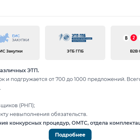
И
ИС Закупки
ЭТБ ГПБ
B2B 
различных ЭТП.
к и подгружается от 700 до 1000 предложений. Все
.
вщиков (РНП);
кту невыполнения обязательств.
ия конкурсных процедур, ОМТС, отдела комплекта
аиболее качественные СИЗ в ту цену, на которую ра
Подробнее