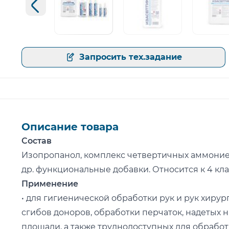
Предыдущий слайд
Открыть изображение
Открыть изображение
Открыт
Запросить тех.задание
Описание товара
Состав
Изопропанол, комплекс четвертичных аммониев
др. функциональные добавки. Относится к 4 кл
Применение
• для гигиенической обработки рук и рук хиру
сгибов доноров, обработки перчаток, надетых 
площади, а также труднодоступных для обрабо