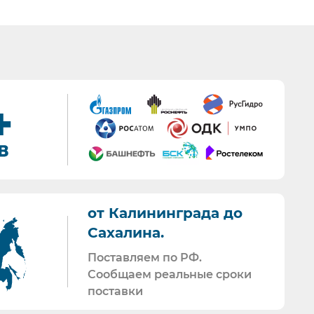
ика попусту.
г.
тивной документации.
.
мативной документации.
ручки
от Калининграда до
Сахалина.
так и накладные со счет-фактурами.
Поставляем по РФ.
Сообщаем реальные сроки
ечных проверок.
оперативных
поставки
, а также