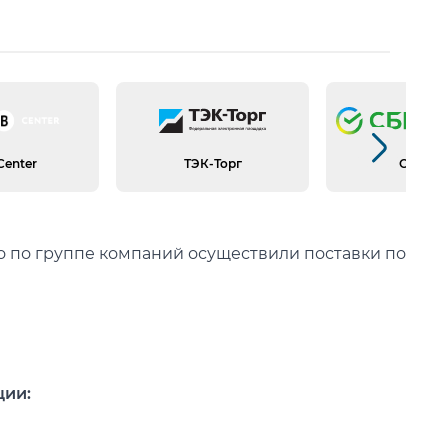
Следующий слайд
Center
ТЭК-Торг
СБЕР А
го по группе компаний осуществили поставки по
ции:
ссчитывает Заказчик.