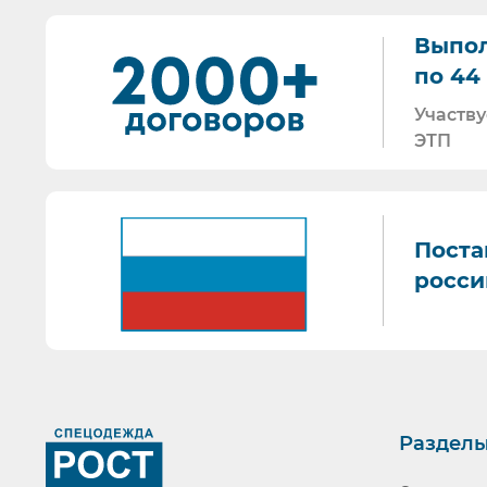
По любому вопросу - звоните, пишите - всегда
при приеме родов в родильных домах и др.;
Торговые площадки, на которых участвуем в зак
Выпол
обработки локтевых сгибов доноров на станция
по 44 
обработки кожи операционного и инъекционно
обработки кожи инъекционного поля пациенто
Участву
ситуаций; в учреждениях соцобеспечения (дома
ЭТП
учреждениях, пенитенциарных учреждениях, а т
гигиенической обработки рук медицинского п
медицинской помощи, в зонах чрезвычайных с
Поста
гигиенической обработки рук работников лабор
росси
гигиенической обработки рук медицинских ра
учреждений соцобеспечения (дома престарелых
пенитенциарных учреждений;
гигиенической обработки рук работников пар
микробиологических предприятий, предприят
(в т.ч. кассиров и др. лиц, работающих с дене
Раздел
Ранее вы смотрели
гигиенической обработки рук населением в быт