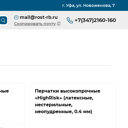
г. Уфа, ул. Новоженова, 7
mail@rost-rb.ru
+7(347)2160-160
Поиск товара по каталогу
Скопировать почту
ные
Перчатки высокопрочные
«HighRisk» (латексные,
нестерильные,
неопудренные, 0.4 мм)